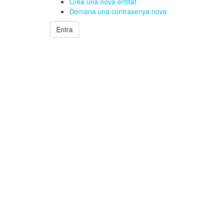
Crea una nova entitat
Demana una contrasenya nova
Entra