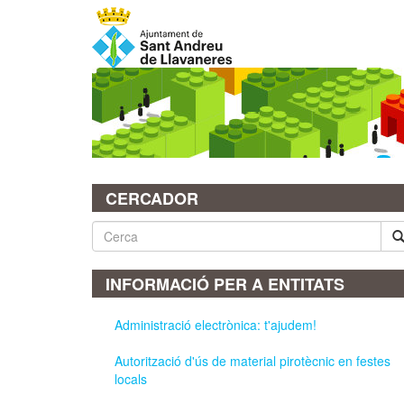
Vés
al
contingut
CERCADOR
Cerca
INFORMACIÓ PER A ENTITATS
Administració electrònica: t'ajudem!
Autorització d'ús de material pirotècnic en festes
locals