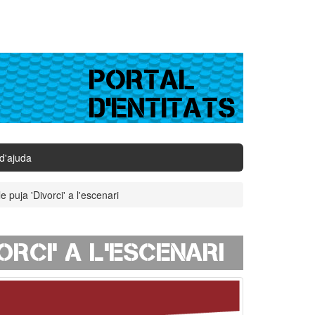
PORTAL
D'ENTITATS
d'ajuda
 puja 'Divorci' a l'escenari
orci' a l'escenari