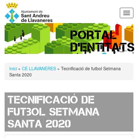
Vés
al
Toggl
contingut
navig
PORTAL
D'ENTITATS
Esteu
Inici
»
CE LLAVANERES
» Tecnificació de futbol Setmana
aquí
Santa 2020
Tecnificació de
futbol Setmana
Santa 2020