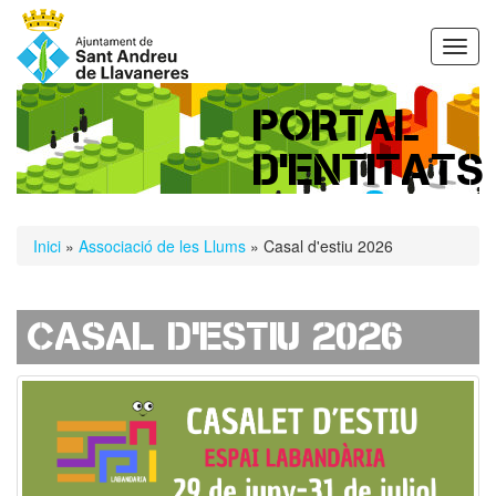
Vés
al
Toggl
contingut
navig
PORTAL
D'ENTITATS
Esteu
Inici
»
Associació de les Llums
» Casal d'estiu 2026
aquí
Casal d'estiu 2026