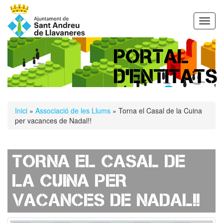
Vés
al
Toggl
contingut
navig
PORTAL
D'ENTITATS
Esteu
Inici
»
Associació de les Llums
» Torna el Casal de la Cuina
aquí
per vacances de Nadal!!
Torna el Casal de
la Cuina per
vacances de Nadal!!