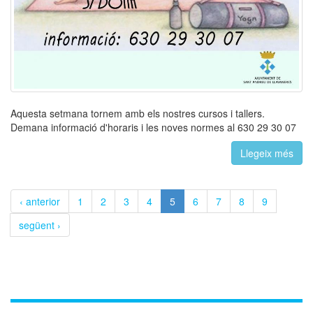
Aquesta setmana tornem amb els nostres cursos i tallers.
Demana informació d'horaris i les noves normes al 630 29 30 07
Llegeix més
‹ anterior
1
2
3
4
5
6
7
8
9
següent ›