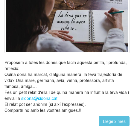
Proposem a totes les dones que facin aquesta petita, i profunda,
reflexió:
Quina dona ha marcat, d'alguna manera, la teva trajectòria de
vida? Una mare, germana, àvia, veïna, professora, artista
famosa, amiga…
Fes un petit relat d'ella i de quina manera ha influït a la teva vida i
envia'l a
sidona@sidona.cat
.
El relat pot ser anònim (si així l'expresses).
Compartir-ho amb les vostres amigues.!!!
Llegeix més